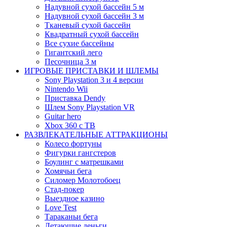
Надувной сухой бассейн 5 м
Надувной сухой бассейн 3 м
Тканевый сухой бассейн
Квадратный сухой бассейн
Все сухие бассейны
Гигантский лего
Песочница 3 м
ИГРОВЫЕ ПРИСТАВКИ И ШЛЕМЫ
Sony Playstation 3 и 4 версии
Nintendo Wii
Приставка Dendy
Шлем Sony Playstation VR
Guitar hero
Xbox 360 с ТВ
РАЗВЛЕКАТЕЛЬНЫЕ АТТРАКЦИОНЫ
Колесо фортуны
Фигурки гангстеров
Боулинг с матрешками
Хомячьи бега
Силомер Молотобоец
Стад-покер
Выездное казино
Love Test
Тараканьи бега
Летающие деньги