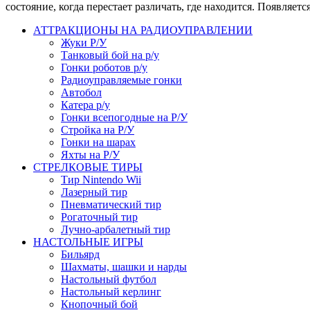
состояние, когда перестает различать, где находится. Появляет
АТТРАКЦИОНЫ НА РАДИОУПРАВЛЕНИИ
Жуки Р/У
Танковый бой на р/у
Гонки роботов р/у
Радиоуправляемые гонки
Автобол
Катера р/у
Гонки всепогодные на Р/У
Стройка на Р/У
Гонки на шарах
Яхты на Р/У
СТРЕЛКОВЫЕ ТИРЫ
Тир Nintendo Wii
Лазерный тир
Пневматический тир
Рогаточный тир
Лучно-арбалетный тир
НАСТОЛЬНЫЕ ИГРЫ
Бильярд
Шахматы, шашки и нарды
Настольный футбол
Настольный керлинг
Кнопочный бой