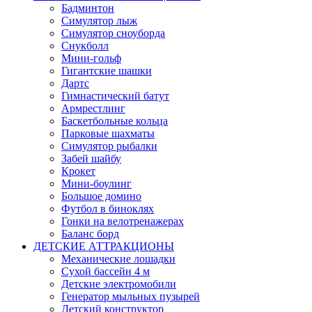
Бадминтон
Симулятор лыж
Симулятор сноуборда
Снукболл
Мини-гольф
Гигантские шашки
Дартс
Гимнастический батут
Армрестлинг
Баскетбольные кольца
Парковые шахматы
Симулятор рыбалки
Забей шайбу
Крокет
Мини-боулинг
Большое домино
Футбол в биноклях
Гонки на велотренажерах
Баланс борд
ДЕТСКИЕ АТТРАКЦИОНЫ
Механические лошадки
Сухой бассейн 4 м
Детские электромобили
Генератор мыльных пузырей
Детский конструктор