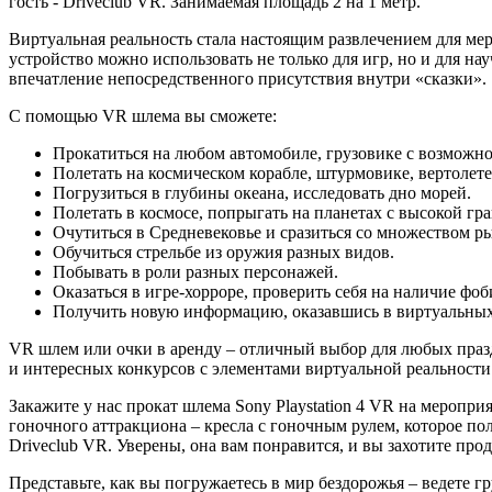
гость - Driveclub VR. Занимаемая площадь 2 на 1 метр.
Виртуальная реальность стала настоящим развлечением для м
устройство можно использовать не только для игр, но и для на
впечатление непосредственного присутствия внутри «сказки».
С помощью VR шлема вы сможете:
Прокатиться на любом автомобиле, грузовике с возмож
Полетать на космическом корабле, штурмовике, вертолете
Погрузиться в глубины океана, исследовать дно морей.
Полетать в космосе, попрыгать на планетах с высокой гр
Очутиться в Средневековье и сразиться со множеством р
Обучиться стрельбе из оружия разных видов.
Побывать в роли разных персонажей.
Оказаться в игре-хорроре, проверить себя на наличие фоб
Получить новую информацию, оказавшись в виртуальных 
VR шлем или очки в аренду – отличный выбор для любых праздн
и интересных конкурсов с элементами виртуальной реальности
Закажите у нас прокат шлема Sony Playstation 4 VR на меропр
гоночного аттракциона – кресла с гоночным рулем, которое п
Driveclub VR. Уверены, она вам понравится, и вы захотите про
Представьте, как вы погружаетесь в мир бездорожья – ведете 