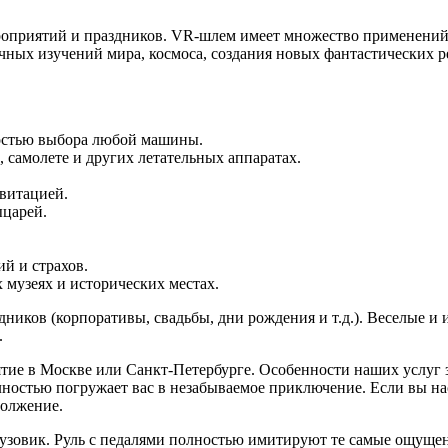
ероприятий и праздников. VR-шлем имеет множество применени
учных изучений мира, космоса, создания новых фантастических ре
ностью выбора любой машины.
, самолете и других летательных аппаратах.
авитацией.
ыцарей.
ий и страхов.
музеях и исторических местах.
иков (корпоративы, свадьбы, дни рождения и т.д.). Веселые и 
.
иятие в Москве или Санкт-Петербурге. Особенности наших услуг 
олностью погружает вас в незабываемое приключение. Если вы н
должение.
грузовик. Руль с педалями полностью имитируют те самые ощущен