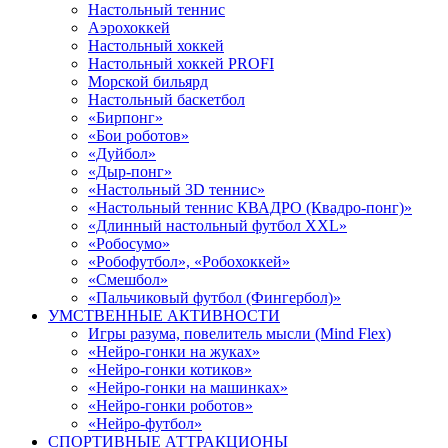
Настольный теннис
Аэрохоккей
Настольный хоккей
Настольный хоккей PROFI
Морской бильярд
Настольный баскетбол
«Бирпонг»
«Бои роботов»
«Дуйбол»
«Дыр-понг»
«Настольный 3D теннис»
«Настольный теннис КВАДРО (Квадро-понг)»
«Длинный настольный футбол XXL»
«Робосумо»
«Робофутбол», «Робохоккей»
«Смешбол»
«Пальчиковый футбол (Фингербол)»
УМСТВЕННЫЕ АКТИВНОСТИ
Игры разума, повелитель мысли (Mind Flex)
«Нейро-гонки на жуках»
«Нейро-гонки котиков»
«Нейро-гонки на машинках»
«Нейро-гонки роботов»
«Нейро-футбол»
СПОРТИВНЫЕ АТТРАКЦИОНЫ