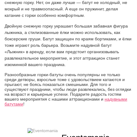
снежную горку. Нет, он даже лучше — батут не холодный, не
мокрый и не травмоопасный. А еще он пружинит, делая
катание с горки особенно комфортным.
Двойную снежную горку украшает большая забавная фигура
лыжника, а стилизованные ёлки можно использовать, как
боксерские груши. Батут защищен по краям бортиками, и ёлки
тоже играют роль барьера. Возьмите
надувной батут
«Лыжник» в аренду,
если вам предстоит организовывать
развлекательное мероприятие, и этот аттракцион станет
изюминкой вашего праздника.
Разнообразные горки-батуты очень популярны не только
среди детворы, взрослые тоже с удовольствием катаются и
прыгают, не боясь показаться смешными. Для того и
существуют праздники, чтобы люди развлекались, без оглядки
на возраст и карьерные успехи. Подарите радость гостям
вашего мероприятия с нашими аттракционами и
надувными
батутами
!