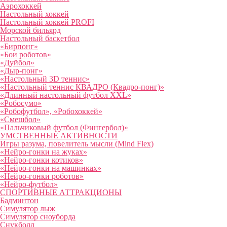
Аэрохоккей
Настольный хоккей
Настольный хоккей PROFI
Морской бильярд
Настольный баскетбол
«Бирпонг»
«Бои роботов»
«Дуйбол»
«Дыр-понг»
«Настольный 3D теннис»
«Настольный теннис КВАДРО (Квадро-понг)»
«Длинный настольный футбол XXL»
«Робосумо»
«Робофутбол», «Робохоккей»
«Смешбол»
«Пальчиковый футбол (Фингербол)»
УМСТВЕННЫЕ АКТИВНОСТИ
Игры разума, повелитель мысли (Mind Flex)
«Нейро-гонки на жуках»
«Нейро-гонки котиков»
«Нейро-гонки на машинках»
«Нейро-гонки роботов»
«Нейро-футбол»
СПОРТИВНЫЕ АТТРАКЦИОНЫ
Бадминтон
Симулятор лыж
Симулятор сноуборда
Снукболл