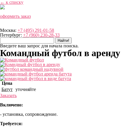
← к списку
оформить заказ
Москва:
+7 (495) 291-01-58
Петербург:
+7 (960) 230-28-33
Введите ваш запрос для начала поиска.
Командный футбол в аренду
Цена
Батут
уточняйте
Заказать
Включено:
- установка, сопровождение.
Требуется: