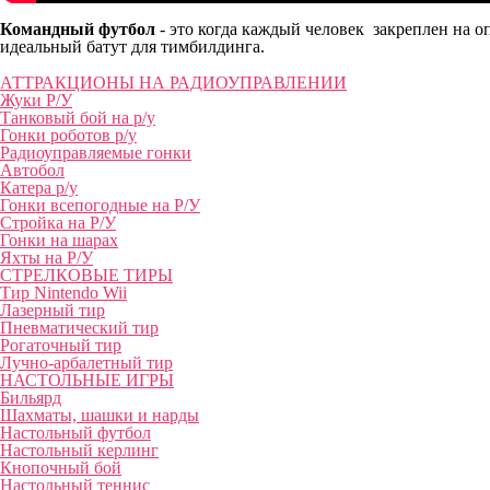
Командный футбол
- это когда каждый человек закреплен на 
идеальный батут для тимбилдинга.
АТТРАКЦИОНЫ НА РАДИОУПРАВЛЕНИИ
Жуки Р/У
Танковый бой на р/у
Гонки роботов р/у
Радиоуправляемые гонки
Автобол
Катера р/у
Гонки всепогодные на Р/У
Стройка на Р/У
Гонки на шарах
Яхты на Р/У
СТРЕЛКОВЫЕ ТИРЫ
Тир Nintendo Wii
Лазерный тир
Пневматический тир
Рогаточный тир
Лучно-арбалетный тир
НАСТОЛЬНЫЕ ИГРЫ
Бильярд
Шахматы, шашки и нарды
Настольный футбол
Настольный керлинг
Кнопочный бой
Настольный теннис