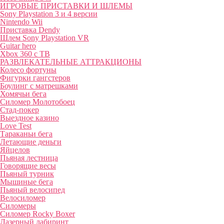
ИГРОВЫЕ ПРИСТАВКИ И ШЛЕМЫ
Sony Playstation 3 и 4 версии
Nintendo Wii
Приставка Dendy
Шлем Sony Playstation VR
Guitar hero
Xbox 360 с ТВ
РАЗВЛЕКАТЕЛЬНЫЕ АТТРАКЦИОНЫ
Колесо фортуны
Фигурки гангстеров
Боулинг с матрешками
Хомячьи бега
Силомер Молотобоец
Стад-покер
Выездное казино
Love Test
Тараканьи бега
Летающие деньги
Яйцелов
Пьяная лестница
Говорящие весы
Пьяный турник
Мышиные бега
Пьяный велосипед
Велосиломер
Силомеры
Силомер Rocky Boxer
Лазерный лабиринт