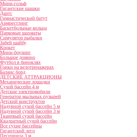
Мини-гольф
Гигантские шашки
Дартс
Гимнастический батут
Армрестлинг
Баскетбольные кольца
Парковые шахматы
Симулятор рыбалки
Забей шайбу
Крокет
Мини-боулинг
Большое домино
Футбол в биноклях
Гонки на велотренажерах
Баланс борд
ДЕТСКИЕ АТТРАКЦИОНЫ
Механические лошадки
Сухой бассейн 4 м
Детские электромобили
Генератор мыльных пузырей
Детский конструктор
Надувной сухой бассейн 5 м
Надувной сухой бассейн 3 м
Тканевый сухой бассейн
Квадратный сухой бассейн
Все сухие бассейны
Гигантский лего
Песочница 3 м