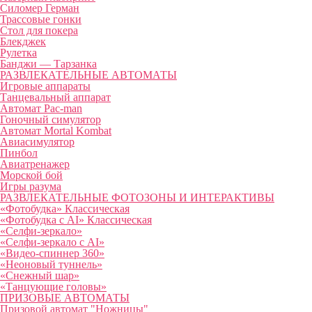
Силомер Герман
Трассовые гонки
Стол для покера
Блекджек
Рулетка
Банджи — Тарзанка
РАЗВЛЕКАТЕЛЬНЫЕ АВТОМАТЫ
Игровые аппараты
Танцевальный аппарат
Автомат Pac-man
Гоночный симулятор
Автомат Mortal Kombat
Авиасимулятор
Пинбол
Авиатренажер
Морской бой
Игры разума
РАЗВЛЕКАТЕЛЬНЫЕ ФОТОЗОНЫ И ИНТЕРАКТИВЫ
«Фотобудка» Классическая
«Фотобудка с AI» Классическая
«Селфи-зеркало»
«Селфи-зеркало с AI»
«Видео-спиннер 360»
«Неоновый туннель»
«Снежный шар»
«Танцующие головы»
ПРИЗОВЫЕ АВТОМАТЫ
Призовой автомат "Ножницы"