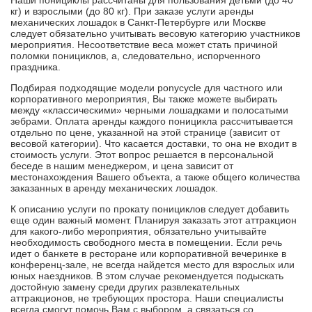
Наши понициклы рассчитаны для пользования детьми (до 40
кг) и взрослыми (до 80 кг). При заказе услуги аренды
механических лошадок в Санкт-Петербурге или Москве
следует обязательно учитывать весовую категорию участников
мероприятия. Несоответствие веса может стать причиной
поломки понициклов, а, следовательно, испорченного
праздника.
Подбирая подходящие модели ponycycle для частного или
корпоративного мероприятия, Вы также можете выбирать
между «классическими» черными лошадками и полосатыми
зебрами. Оплата аренды каждого поницикла рассчитывается
отдельно по цене, указанной на этой странице (зависит от
весовой категории). Что касается доставки, то она не входит в
стоимость услуги. Этот вопрос решается в персональной
беседе в нашим менеджером, и цена зависит от
местонахождения Вашего объекта, а также общего количества
заказанных в аренду механических лошадок.
К описанию услуги по прокату понициклов следует добавить
еще один важный момент. Планируя заказать этот аттракцион
для какого-либо мероприятия, обязательно учитывайте
необходимость свободного места в помещении. Если речь
идет о банкете в ресторане или корпоративной вечеринке в
конференц-зале, не всегда найдется место для взрослых или
юных наездников. В этом случае рекомендуется подыскать
достойную замену среди других развлекательных
аттракционов, не требующих простора. Наши специалисты
всегда смогут помочь Вам с выбором, а связаться со