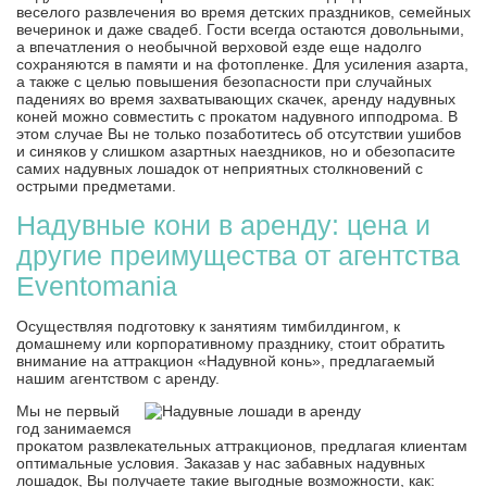
веселого развлечения во время детских праздников, семейных
вечеринок и даже свадеб. Гости всегда остаются довольными,
а впечатления о необычной верховой езде еще надолго
сохраняются в памяти и на фотопленке. Для усиления азарта,
а также с целью повышения безопасности при случайных
падениях во время захватывающих скачек, аренду надувных
коней можно совместить с прокатом надувного ипподрома. В
этом случае Вы не только позаботитесь об отсутствии ушибов
и синяков у слишком азартных наездников, но и обезопасите
самих надувных лошадок от неприятных столкновений с
острыми предметами.
Надувные кони в аренду: цена и
другие преимущества от агентства
Eventomania
Осуществляя подготовку к занятиям тимбилдингом, к
домашнему или корпоративному празднику, стоит обратить
внимание на аттракцион «Надувной конь», предлагаемый
нашим агентством с аренду.
Мы не первый
год занимаемся
прокатом развлекательных аттракционов, предлагая клиентам
оптимальные условия. Заказав у нас забавных надувных
лошадок, Вы получаете такие выгодные возможности, как: