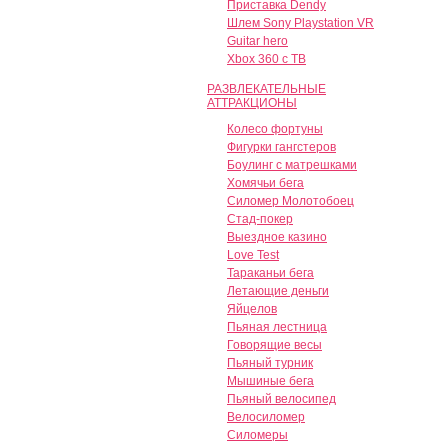
Приставка Dendy
Шлем Sony Playstation VR
Guitar hero
Xbox 360 с ТВ
РАЗВЛЕКАТЕЛЬНЫЕ
АТТРАКЦИОНЫ
Колесо фортуны
Фигурки гангстеров
Боулинг с матрешками
Хомячьи бега
Силомер Молотобоец
Стад-покер
Выездное казино
Love Test
Тараканьи бега
Летающие деньги
Яйцелов
Пьяная лестница
Говорящие весы
Пьяный турник
Мышиные бега
Пьяный велосипед
Велосиломер
Силомеры