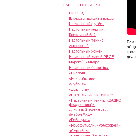
НАСТОЛЬНЫЕ ИГРЫ
Бильярд
Шахматы, шашки и нарды
Настольный футбол
Настольный керлинг
Кнопочный бой
Настольный теннис
Бои 
Аэрохоккей
обще
Настольный хоккей
крас
два 
Настольный хоккей PROFI
Морской бильярд
Настольный баскетбол
«Бирпонг»
«Бои роботов»
«Дуйбол»
«Дыр-понг»
«Настольный 3D теннис»
«Настольный теннис КВАДРО
(Квадро-понг)»
«Длинный настольный
футбол XXL»
«Робосумо»
«Робофутбол», «Робохоккей»
«Смешбол»