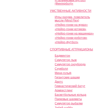
«Пальчиковый футбол
(Фингербол)»
УМСТВЕННЫЕ АКТИВНОСТИ
Игры разума, повелитель
мысли (Mind Flex)
«Нейро-гонки на жуках»
«Нейро-гонки котиков»
«Нейро-гонки на машинках»
«Нейро-гонки роботов»
«Нейро-футбол»
СПОРТИВНЫЕ АТТРАКЦИОНЫ
Бадминтон
Симулятор лыж
Симулятор сноуборда
Снукболл
Мини-гольф
Гигантские шашки
Дартс
Гимнастический батут
Армрестлинг
Баскетбольные кольца
Парковые шахматы
Симулятор рыбалки
Забей шайбу