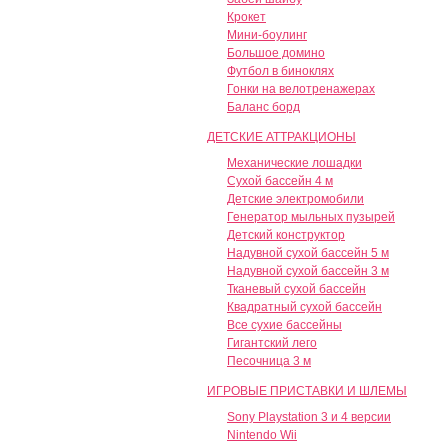
Крокет
Мини-боулинг
Большое домино
Футбол в биноклях
Гонки на велотренажерах
Баланс борд
ДЕТСКИЕ АТТРАКЦИОНЫ
Механические лошадки
Сухой бассейн 4 м
Детские электромобили
Генератор мыльных пузырей
Детский конструктор
Надувной сухой бассейн 5 м
Надувной сухой бассейн 3 м
Тканевый сухой бассейн
Квадратный сухой бассейн
Все сухие бассейны
Гигантский лего
Песочница 3 м
ИГРОВЫЕ ПРИСТАВКИ И ШЛЕМЫ
Sony Playstation 3 и 4 версии
Nintendo Wii