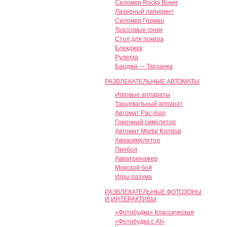
Силомер Rocky Boxer
Лазерный лабиринт
Силомер Герман
Трассовые гонки
Стол для покера
Блекджек
Рулетка
Банджи — Тарзанка
РАЗВЛЕКАТЕЛЬНЫЕ АВТОМАТЫ
Игровые аппараты
Танцевальный аппарат
Автомат Pac-man
Гоночный симулятор
Автомат Mortal Kombat
Авиасимулятор
Пинбол
Авиатренажер
Морской бой
Игры разума
РАЗВЛЕКАТЕЛЬНЫЕ ФОТОЗОНЫ
И ИНТЕРАКТИВЫ
«Фотобудка» Классическая
«Фотобудка с AI»