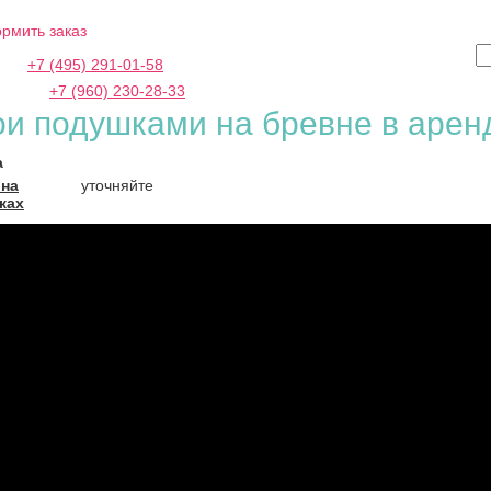
рмить заказ
ква:
+7 (495) 291-01-58
В
рбург:
+7 (960) 230-28-33
ои подушками на бревне в арен
а
 на
уточняйте
ках