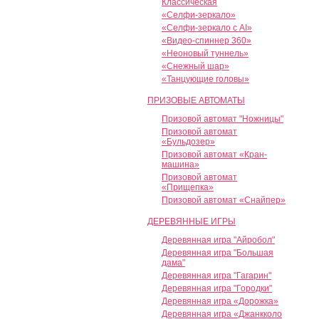
Классическая
«Селфи-зеркало»
«Селфи-зеркало с AI»
«Видео-спиннер 360»
«Неоновый туннель»
«Снежный шар»
«Танцующие головы»
ПРИЗОВЫЕ АВТОМАТЫ
Призовой автомат "Ножницы"
Призовой автомат
«Бульдозер»
Призовой автомат «Кран-
машина»
Призовой автомат
«Прищепка»
Призовой автомат «Снайпер»
ДЕРЕВЯННЫЕ ИГРЫ
Деревянная игра "Айробол"
Деревянная игра "Большая
дама"
Деревянная игра "Гагарин"
Деревянная игра "Городки"
Деревянная игра «Дорожка»
Деревянная игра «Джанкколо