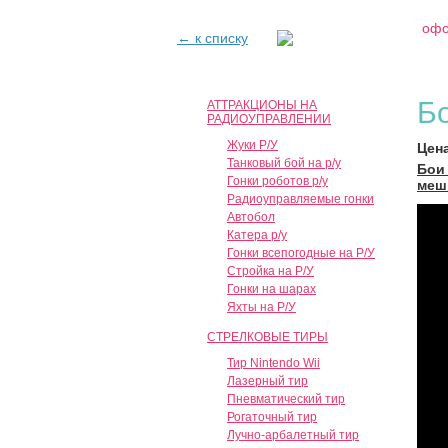
офо
← к списку
Мос
Пете
Б
АТТРАКЦИОНЫ НА
РАДИОУПРАВЛЕНИИ
Жуки Р/У
Цен
Танковый бой на р/у
Бои
Гонки роботов р/у
меш
Радиоуправляемые гонки
Автобол
Катера р/у
Гонки всепогодные на Р/У
Стройка на Р/У
Гонки на шарах
Яхты на Р/У
СТРЕЛКОВЫЕ ТИРЫ
Тир Nintendo Wii
Лазерный тир
Пневматический тир
Рогаточный тир
Лучно-арбалетный тир