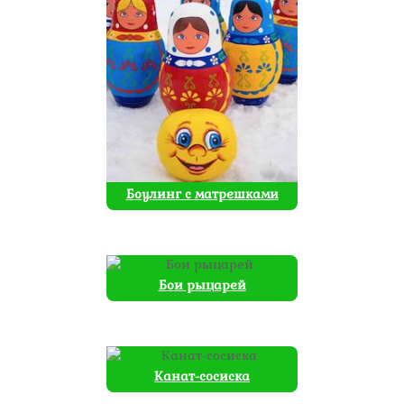
Боулинг с матрешками
Бои рыцарей
Канат-сосиска